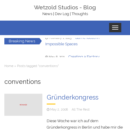
Wetzold Studios - Blog
News | Dev Log | Thoughts
Toggle
navigation
Game Ideas in
February 1, 2023
Impossible Spaces
Breaking News
Creating a Factory
May 8, 2021
Automation Game With Unity in Three
Home
»
Posts tagged "conventions"
Days for Ludum Dare
Let’s Get Ready To
January 22, 2021
Rumble – With bHaptics
conventions
In-Game UI in
December 7, 2020
Gründerkongress
Virtual Reality – A Hand HUD
May 2, 2008
All The Rest
Redirected Walking
December 5, 2020
in Virtual Reality
Diese Woche war ich auf dem
Gründerkongress in Berlin und habe mir die