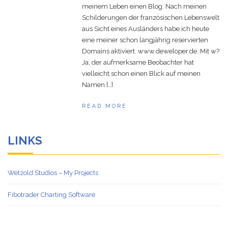
meinem Leben einen Blog. Nach meinen
Reality Gallery
Schilderungen der französischen Lebenswelt
aus Sicht eines Ausländers habe ich heute
Game Ideas in
February 1, 2023
eine meiner schon langjährig reservierten
Impossible Spaces
Domains aktiviert. www.deweloper.de. Mit w?
Ja, der aufmerksame Beobachter hat
vielleicht schon einen Blick auf meinen
Namen […]
READ MORE
LINKS
Wetzold Studios – My Projects
Fibotrader Charting Software