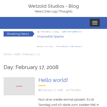
Wetzold Studios - Blog
News | Dev Log | Thoughts
Toggle
navigation
Game Ideas in
February 1, 2023
Impossible Spaces
Breaking News
Creating a Factory
May 8, 2021
Automation Game With Unity in Three
Days for Ludum Dare
Home
»
2008
»
February
»
17
Let’s Get Ready To
January 22, 2021
Rumble – With bHaptics
Day:
February 17, 2008
In-Game UI in
December 7, 2020
Hello world!
Virtual Reality – A Hand HUD
February 17, 2008
All The Rest
Redirected Walking
December 5, 2020
in Virtual Reality
Nun ist es wieder einmal passiert. Es ist
Sonntag und ich starte zum zweiten Mal in
Your Own Virtual
October 23, 2020