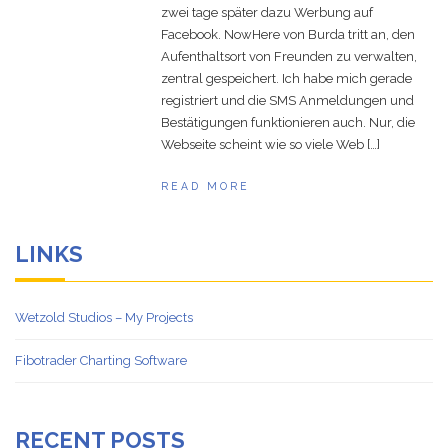
Your Own Virtual
October 23, 2020
zwei tage später dazu Werbung auf
Reality Gallery
Facebook. NowHere von Burda tritt an, den
Aufenthaltsort von Freunden zu verwalten,
Game Ideas in
February 1, 2023
zentral gespeichert. Ich habe mich gerade
Impossible Spaces
registriert und die SMS Anmeldungen und
Bestätigungen funktionieren auch. Nur, die
Webseite scheint wie so viele Web […]
READ MORE
LINKS
Wetzold Studios – My Projects
Fibotrader Charting Software
RECENT POSTS