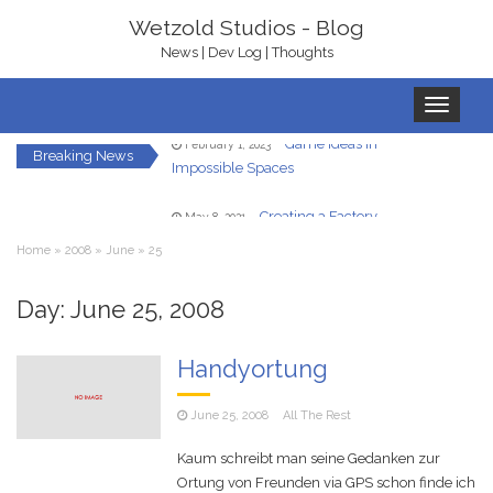
Wetzold Studios - Blog
News | Dev Log | Thoughts
Toggle
navigation
Game Ideas in
February 1, 2023
Impossible Spaces
Breaking News
Creating a Factory
May 8, 2021
Automation Game With Unity in Three
Home
»
2008
»
June
»
25
Days for Ludum Dare
Let’s Get Ready To
January 22, 2021
Rumble – With bHaptics
Day:
June 25, 2008
In-Game UI in
December 7, 2020
Handyortung
Virtual Reality – A Hand HUD
June 25, 2008
All The Rest
Redirected Walking
December 5, 2020
in Virtual Reality
Kaum schreibt man seine Gedanken zur
Ortung von Freunden via GPS schon finde ich