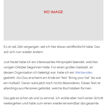
Game Ideas in
February 1, 2023
Impossible Spaces
Es ist viel Zeit vergangen, seit ich hier etwas veröffentlicht habe. Das
soll sich nun wieder ändern.
Just heute habe ich ein interessantes Miniprojekt beendet, welches
vorigen Oktober begonnen hatte. Für einen großen Galaball, an
dessen Organisation ich beteiligt war, habe ich ein
Werbevideo
gedreht. Als Clou erscheint am Ende ein Text “Bring your hat” (es war
ein Hutball). Daran wäre jetzt noch nichts Besonderes. Dieser Text ist
allerdings aus Personen gebildet, welche Buchstaben formen.
Das gab es schon ab und zu einmal, ich wollte aber noch einen Schritt
weitergehen und habe zum einen wiederverwendbar das gesamte