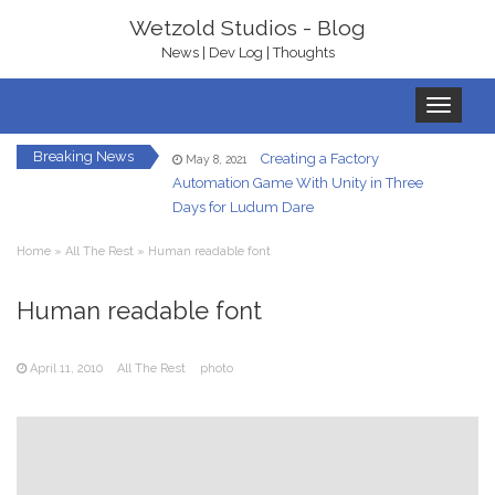
Wetzold Studios - Blog
News | Dev Log | Thoughts
Toggle
navigation
Breaking News
Creating a Factory
May 8, 2021
Automation Game With Unity in Three
Days for Ludum Dare
Let’s Get Ready To
January 22, 2021
Home
»
All The Rest
»
Human readable font
Rumble – With bHaptics
In-Game UI in
Human readable font
December 7, 2020
Virtual Reality – A Hand HUD
April 11, 2010
All The Rest
photo
Redirected Walking
December 5, 2020
in Virtual Reality
Your Own Virtual
October 23, 2020
Reality Gallery